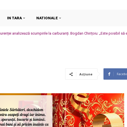
IN TARA
NATIONALE
urenței analizează scumpirile la carburanți. Bogdan Chirițoiu: „Este posibil s
Faceb
Acțiune