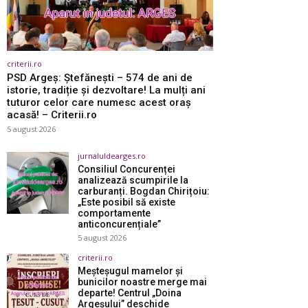
criterii.ro
PSD Argeș: Ștefănești – 574 de ani de
istorie, tradiție și dezvoltare! La mulți ani
tuturor celor care numesc acest oraș
acasă! – Criterii.ro
5 august 2026
jurnaluldearges.ro
Consiliul Concurenței
analizează scumpirile la
carburanți. Bogdan Chirițoiu:
„Este posibil să existe
comportamente
anticoncurențiale”
5 august 2026
criterii.ro
Meșteșugul mamelor și
bunicilor noastre merge mai
departe! Centrul „Doina
Argeșului” deschide