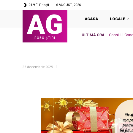
C
24.9
Pitești
6 AUGUST, 2026
AG
ACASA
LOCALE
ULTIMĂ ORĂ
Consiliul Conc
ROBO ȘTIRI
25 decembrie 2025