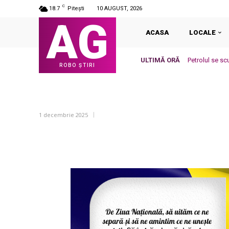
C
18.7
Pitești
10 AUGUST, 2026
AG
ACASA
LOCALE
ULTIMĂ ORĂ
Petrolul se sc
ROBO ȘTIRI
1 decembrie 2025