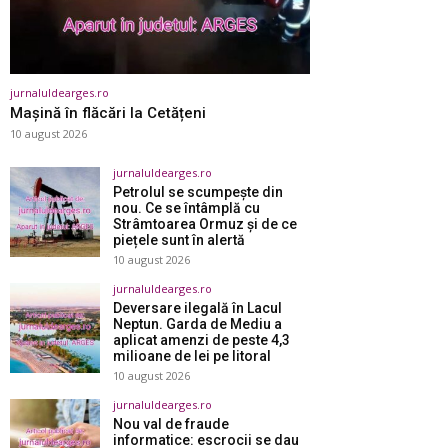
jurnaluldearges.ro
Mașină în flăcări la Cetățeni
10 august 2026
jurnaluldearges.ro
Petrolul se scumpește din
nou. Ce se întâmplă cu
Strâmtoarea Ormuz și de ce
piețele sunt în alertă
10 august 2026
jurnaluldearges.ro
Deversare ilegală în Lacul
Neptun. Garda de Mediu a
aplicat amenzi de peste 4,3
milioane de lei pe litoral
10 august 2026
jurnaluldearges.ro
Nou val de fraude
informatice: escrocii se dau