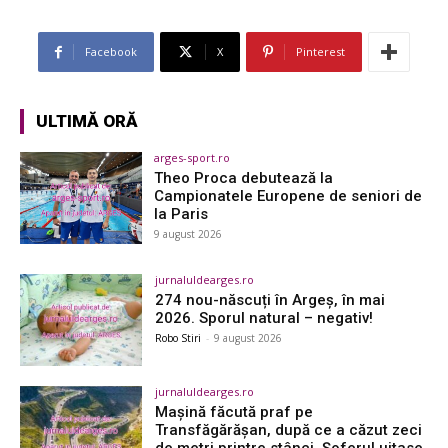
Facebook
X
Pinterest
ULTIMĂ ORĂ
arges-sport.ro
Theo Proca debutează la
Campionatele Europene de seniori de
la Paris
9 august 2026
jurnaluldearges.ro
274 nou-născuți în Argeș, în mai
2026. Sporul natural – negativ!
Robo Stiri
-
9 august 2026
jurnaluldearges.ro
Mașină făcută praf pe
Transfăgărășan, după ce a căzut zeci
de metri printre stânci. Șoferul uitase