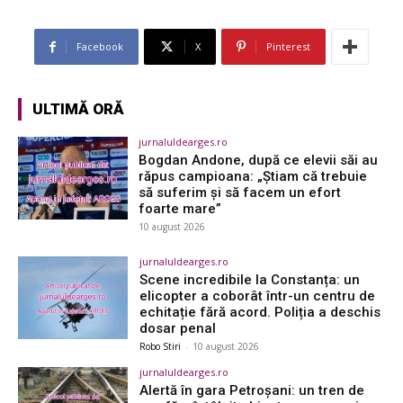
Facebook
X
Pinterest
ULTIMĂ ORĂ
jurnaluldearges.ro
Bogdan Andone, după ce elevii săi au
răpus campioana: „Ştiam că trebuie
să suferim şi să facem un efort
foarte mare”
10 august 2026
jurnaluldearges.ro
Scene incredibile la Constanța: un
elicopter a coborât într-un centru de
echitație fără acord. Poliția a deschis
dosar penal
Robo Stiri
-
10 august 2026
jurnaluldearges.ro
Alertă în gara Petroșani: un tren de