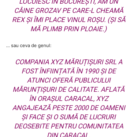
LOCUIESC ÎN BUCUREȘTI, AM UN
CÂINE GROZAV PE CARE-L CHEAMĂ
REX ȘI ÎMI PLACE VINUL ROȘU. (ȘI SĂ
MĂ PLIMB PRIN PLOAIE.)
… sau ceva de genul:
COMPANIA XYZ MĂRUȚIȘURI SRL A
FOST ÎNFIINȚATĂ ÎN 1990 ȘI DE
ATUNCI OFERĂ PUBLICULUI
MĂRUNȚIȘURI DE CALITATE. AFLATĂ
ÎN ORAȘUL CARACAL, XYZ
ANGAJEAZĂ PESTE 2000 DE OAMENI
ȘI FACE ȘI O SUMĂ DE LUCRURI
DEOSEBITE PENTRU COMUNITATEA
DIN CARACAL.