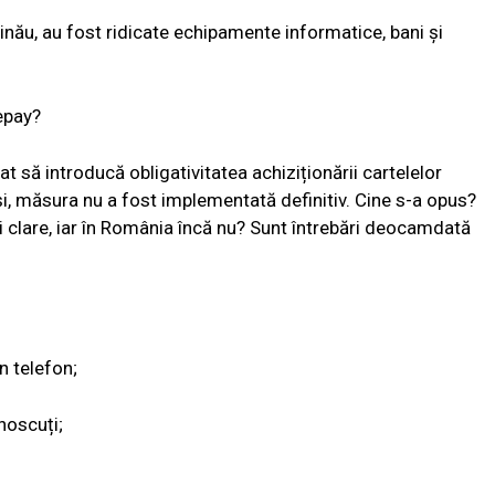
inău, au fost ridicate echipamente informatice, bani și
epay?
 să introducă obligativitatea achiziționării cartelelor
și, măsura nu a fost implementată definitiv. Cine s-a opus?
ri clare, iar în România încă nu? Sunt întrebări deocamdată
n telefon;
noscuți;