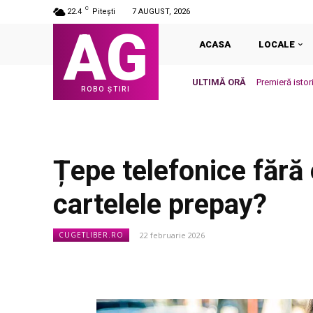
C
22.4
Pitești
7 AUGUST, 2026
AG
ACASA
LOCALE
ULTIMĂ ORĂ
Premieră isto
ROBO ȘTIRI
Țepe telefonice fără
cartelele prepay?
22 februarie 2026
CUGETLIBER.RO