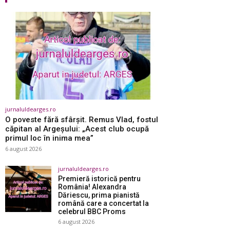
jurnaluldearges.ro
O poveste fără sfârşit. Remus Vlad, fostul
căpitan al Argeşului: „Acest club ocupă
primul loc în inima mea”
6 august 2026
jurnaluldearges.ro
Premieră istorică pentru
România! Alexandra
Dăriescu, prima pianistă
română care a concertat la
celebrul BBC Proms
6 august 2026