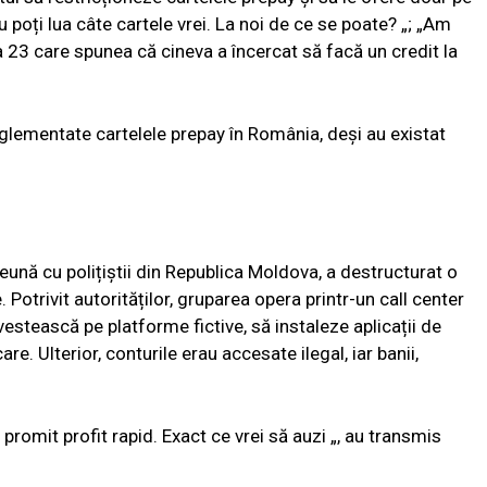
i nu poți lua câte cartele vrei. La noi de ce se poate? „; „Am
a 23 care spunea că cineva a încercat să facă un credit la
eglementate cartelele prepay în România, deși au existat
eună cu polițiștii din Republica Moldova, a destructurat o
. Potrivit autorităților, gruparea opera printr-un call center
estească pe platforme fictive, să instaleze aplicații de
e. Ulterior, conturile erau accesate ilegal, iar banii,
 promit profit rapid. Exact ce vrei să auzi „, au transmis