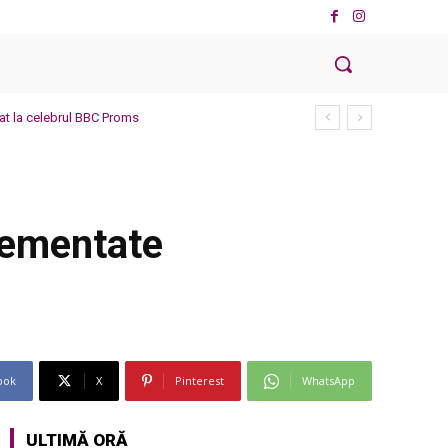
at la celebrul BBC Proms
glementate
ook
X
Pinterest
WhatsApp
ULTIMĂ ORĂ