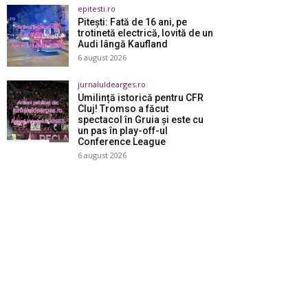
epitesti.ro
Pitești: Fată de 16 ani, pe
trotinetă electrică, lovită de un
Audi lângă Kaufland
6 august 2026
jurnaluldearges.ro
Umilință istorică pentru CFR
Cluj! Tromso a făcut
spectacol în Gruia și este cu
un pas în play-off-ul
Conference League
6 august 2026