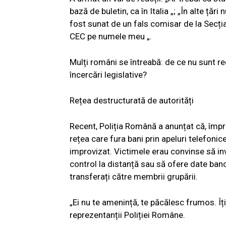
bază de buletin, ca în Italia „; „În alte țăr
fost sunat de un fals comisar de la Secți
CEC pe numele meu „.
Mulți români se întreabă: de ce nu sunt r
încercări legislative?
Rețea destructurată de autorități
Recent, Poliția Română a anunțat că, împr
rețea care fura bani prin apeluri telefonice
improvizat. Victimele erau convinse să inv
control la distanță sau să ofere date bancar
transferați către membrii grupării.
„Ei nu te amenință, te păcălesc frumos. Îți
reprezentanții Poliției Române.