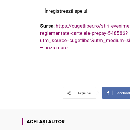
– Înregistrează apelul;
Sursa:
https://cugetliber.ro/stiri-evenim
reglementate-cartelele-prepay-548586?
utm_source=cugetliber&utm_medium=si
– poza mare
Faceboo
Acțiune
ACELAȘI AUTOR