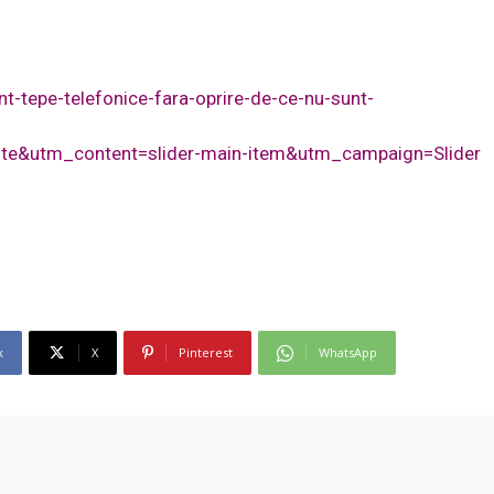
ent-tepe-telefonice-fara-oprire-de-ce-nu-sunt-
te&utm_content=slider-main-item&utm_campaign=Slider
k
X
Pinterest
WhatsApp