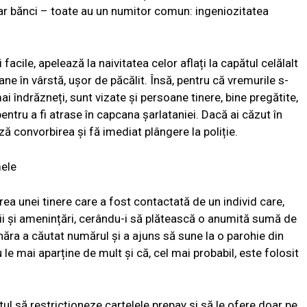
hiar bănci – toate au un numitor comun: ingeniozitatea
acile, apelează la naivitatea celor aflați la capătul celălalt
ane în vârstă, ușor de păcălit. Însă, pentru că vremurile s-
ai îndrăzneți, sunt vizate și persoane tinere, bine pregătite,
pentru a fi atrase în capcana șarlataniei. Dacă ai căzut în
ază convorbirea și fă imediat plângere la poliție.
mele
rea unei tinere care a fost contactată de un individ care,
rii și amenințări, cerându-i să plătească o anumită sumă de
ânăra a căutat numărul și a ajuns să sune la o parohie din
le mai aparține de mult și că, cel mai probabil, este folosit
atul să restricționeze cartelele prepay și să le ofere doar pe