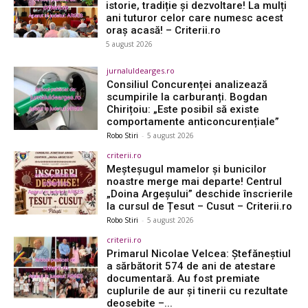
istorie, tradiție și dezvoltare! La mulți
ani tuturor celor care numesc acest
oraș acasă! – Criterii.ro
5 august 2026
jurnaluldearges.ro
Consiliul Concurenței analizează
scumpirile la carburanți. Bogdan
Chirițoiu: „Este posibil să existe
comportamente anticoncurențiale”
Robo Stiri
-
5 august 2026
criterii.ro
Meșteșugul mamelor și bunicilor
noastre merge mai departe! Centrul
„Doina Argeșului” deschide înscrierile
la cursul de Țesut – Cusut – Criterii.ro
Robo Stiri
-
5 august 2026
criterii.ro
Primarul Nicolae Velcea: Ștefăneștiul
a sărbătorit 574 de ani de atestare
documentară. Au fost premiate
cuplurile de aur și tinerii cu rezultate
deosebite –...