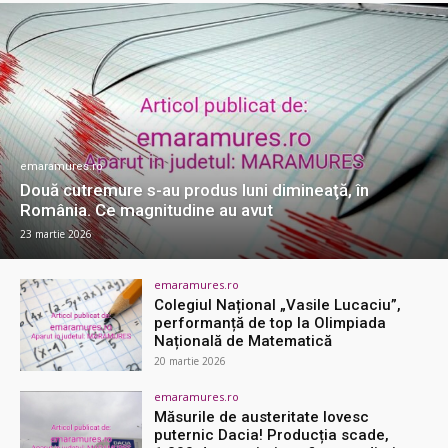
emaramures.ro
Două cutremure s-au produs luni dimineaţă, în
România. Ce magnitudine au avut
23 martie 2026
emaramures.ro
Colegiul Național „Vasile Lucaciu”,
performanță de top la Olimpiada
Națională de Matematică
20 martie 2026
emaramures.ro
Măsurile de austeritate lovesc
puternic Dacia! Producția scade,