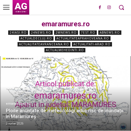
AG
ROBO ȘTIRI
emaramures.ro
24IASI.RO
24NEWS.RO
2MNEWS.RO
7EST.RO
ABNEWS.RO
ACTUALDECLUJ.RO
ACTUALITATEAPRAHOVEANA.RO
ACTUALITATEAVRANCEANA.RO
ACTUALITATI-ARAD.RO
ACTUALMEHEDINTI.RO
emaramures.ro
Ploile anunțate de meteorologi aduc risc de inundații
în Maramureș
2 iunie 2026