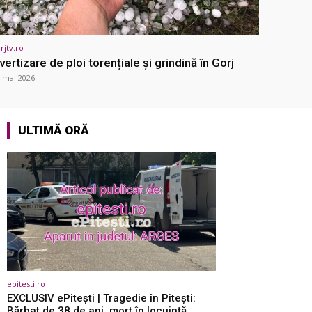
rjtv.ro
vertizare de ploi torențiale și grindină în Gorj
 mai 2026
ULTIMĂ ORĂ
epitesti.ro
EXCLUSIV ePitești | Tragedie în Pitești:
Bărbat de 38 de ani, mort în locuință