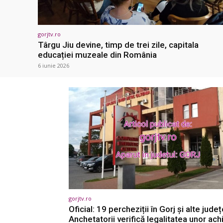
gorjtv.ro
Târgu Jiu devine, timp de trei zile, capitala
educației muzeale din România
6 iunie 2026
gorjtv.ro
Oficial: 19 percheziții în Gorj și alte județ
Anchetatorii verifică legalitatea unor achiz