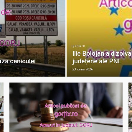
gorjtv.ro
Ilie Bolojan a dizolva
auza caniculei
județene ale PNL
23 iunie 2026