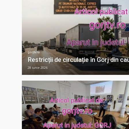
gorjtv.ro
Restricții de circulație în Gorj din c
28 iunie 2026