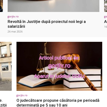
gorjtv.ro
go
Revoltă în Justiție după proiectul noii legi a
A
salarizării
16
26 mai 2026
gorjtv.ro
e.
O judecătoare propune căsătoria pe perioadă
iții
determinată pe 5 sau 10 ani