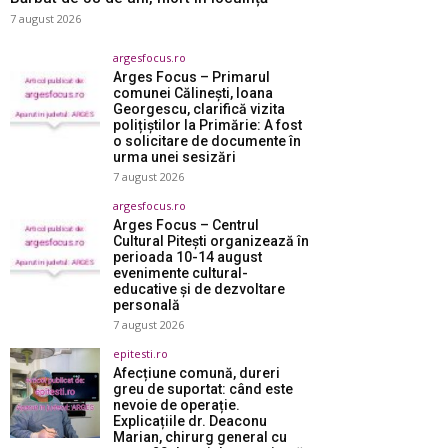
7 august 2026
argesfocus.ro
Arges Focus – Primarul
comunei Călinești, Ioana
Georgescu, clarifică vizita
polițiștilor la Primărie: A fost
o solicitare de documente în
urma unei sesizări
7 august 2026
argesfocus.ro
Arges Focus – Centrul
Cultural Pitești organizează în
perioada 10-14 august
evenimente cultural-
educative și de dezvoltare
personală
7 august 2026
epitesti.ro
Afecțiune comună, dureri
greu de suportat: când este
nevoie de operație.
Explicațiile dr. Deaconu
Marian, chirurg general cu