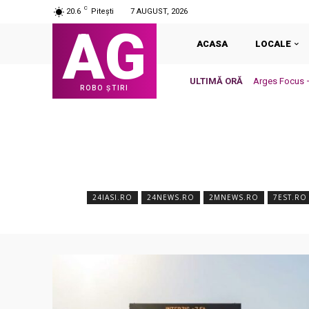
C
20.6
Pitești
7 AUGUST, 2026
AG
ACASA
LOCALE
ULTIMĂ ORĂ
Arges Focus – 
ROBO ȘTIRI
urma unei sesi
24IASI.RO
24NEWS.RO
2MNEWS.RO
7EST.RO