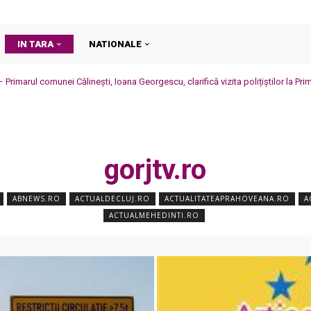
IN TARA
NATIONALE
Primarul comunei Călinești, Ioana Georgescu, clarifică vizita polițiștilor la Pri
zări
gorjtv.ro
ABNEWS.RO
ACTUALDECLUJ.RO
ACTUALITATEAPRAHOVEANA.RO
A
ACTUALMEHEDINTI.RO