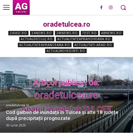
AG
ROBO ȘTIRI
oradetulcea.ro
24IASI.RO
24NEWS.RO
2MNEWS.RO
7EST.RO
ABNEWS.RO
ACTUALDECLUJ.RO
ACTUALITATEAPRAHOVEANA.RO
ACTUALITATEAVRANCEANA.RO
ACTUALITATI-ARAD.RO
ACTUALMEHEDINTI.RO
oradetulcea.ro
Cod galben de inundații în Tulcea și alte 18 județe
după precipitații prognozate
30 iunie 2026