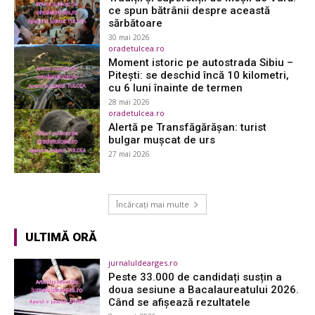
ce spun bătrânii despre această
sărbătoare
30 mai 2026
oradetulcea.ro
Moment istoric pe autostrada Sibiu –
Pitești: se deschid încă 10 kilometri,
cu 6 luni înainte de termen
28 mai 2026
oradetulcea.ro
Alertă pe Transfăgărășan: turist
bulgar mușcat de urs
27 mai 2026
Încărcați mai multe
ULTIMĂ ORĂ
jurnaluldearges.ro
Peste 33.000 de candidați susțin a
doua sesiune a Bacalaureatului 2026.
Când se afișează rezultatele