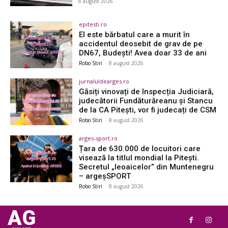
8 august 2026
epitesti.ro
El este bărbatul care a murit în
accidentul deosebit de grav de pe
DN67, Budești! Avea doar 33 de ani
Robo Stiri
-
8 august 2026
jurnaluldearges.ro
Găsiți vinovați de Inspecția Judiciară,
judecătorii Fundăturăreanu și Stancu
de la CA Pitești, vor fi judecați de CSM
Robo Stiri
-
8 august 2026
arges-sport.ro
Țara de 630.000 de locuitori care
visează la titlul mondial la Pitești.
Secretul „leoaicelor” din Muntenegru
– argeşSPORT
Robo Stiri
-
8 august 2026
AG