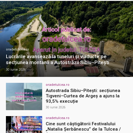
oradetulcea.ro
Lucrările avansează la tuneluri și viaducte pe
secțiunea montană a Autostrăzii Sibiu–Pitești
30 iunie 2026
oradetulcea.ro
Autostrada Sibiu–Pitești: secțiunea
Tigveni–Curtea de Argeș a ajuns la
93,5% execuție
30 iunie 2026
oradetulcea.ro
Cine sunt câștigătorii Festivalului
„Natalia Șerbănescu” de la Tulcea /