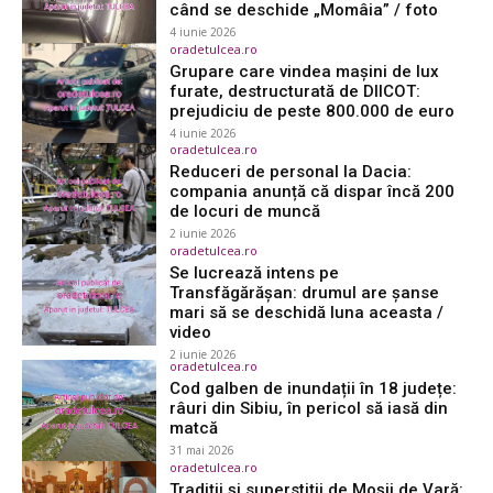
când se deschide „Momâia” / foto
4 iunie 2026
oradetulcea.ro
Grupare care vindea mașini de lux
furate, destructurată de DIICOT:
prejudiciu de peste 800.000 de euro
4 iunie 2026
oradetulcea.ro
Reduceri de personal la Dacia:
compania anunță că dispar încă 200
de locuri de muncă
2 iunie 2026
oradetulcea.ro
Se lucrează intens pe
Transfăgărășan: drumul are șanse
mari să se deschidă luna aceasta /
video
2 iunie 2026
oradetulcea.ro
Cod galben de inundații în 18 județe:
râuri din Sibiu, în pericol să iasă din
matcă
31 mai 2026
oradetulcea.ro
Tradiții și superstiții de Moșii de Vară: