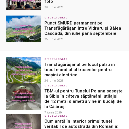
foto
29 iunie 2026
oradetulcea.ro
Punct SMURD permanent pe
Transfăgărășan între Vidraru și Bâlea
Cascadă, din iulie până septembrie
26 iunie 2026
oradetulcea.ro
Transfăgărășanul pe locul patru în
topul mondial al traseelor pentru
mașini electrice
24 iunie 2026
oradetulcea.ro
TBM-ul pentru Tunelul Poiana sosește
la Sibiu în câteva săptămâni: utilajul
de 12 metri diametru vine în bucăți de
la Călărași
7 iunie 2026
oradetulcea.ro
Cum arată în interior primul tunel
veritabil de autostradă din România: