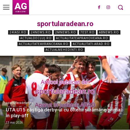
AG
ROBO ȘTIRI
sportularadean.ro
24IASI.RO
24NEWS.RO
2MNEWS.RO
7EST.RO
ABNEWS.RO
ACTUALDECLUJ.RO
ACTUALITATEAPRAHOVEANA.RO
ACTUALITATEAVRANCEANA.RO
ACTUALITATI-ARAD.RO
ACTUALMEHEDINTI.RO
sportularadean.ro
UTA U15 câștigă derby-ul cu oltenii și rămâne prima
în play-off
13 mai 2026