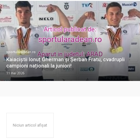
sportularadean.ro
Kaiaciștii Ionuț Gherman și Șerban Fratu, cvadrupli
campioni naționali la juniori!
11 mai 2026
Niciun articol afișat