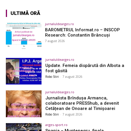
ULTIMĂ ORĂ
jurnaluldearges.ro
BAROMETRUL Informat.ro – INSCOP
Research: Constantin Brâncuși
7 august 2026
jurnaluldearges.ro
Update. Femeia dispărută din Albota a
fost găsită
Robo Stiri
-
7 august 2026
jurnaluldearges.ro
Jurnalista Brîndușa Armanca,
colaboratoare PRESShub, a devenit
Cetățean de Onoare al Timișoarei
Robo Stiri
-
7 august 2026
arges-sport.ro
Spania – Muntenegru, finala