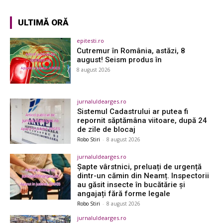
ULTIMĂ ORĂ
epitesti.ro
Cutremur în România, astăzi, 8
august! Seism produs în
8 august 2026
jurnaluldearges.ro
Sistemul Cadastrului ar putea fi
repornit săptămâna viitoare, după 24
de zile de blocaj
Robo Stiri
-
8 august 2026
jurnaluldearges.ro
Șapte vârstnici, preluați de urgență
dintr-un cămin din Neamț. Inspectorii
au găsit insecte în bucătărie și
angajați fără forme legale
Robo Stiri
-
8 august 2026
jurnaluldearges.ro