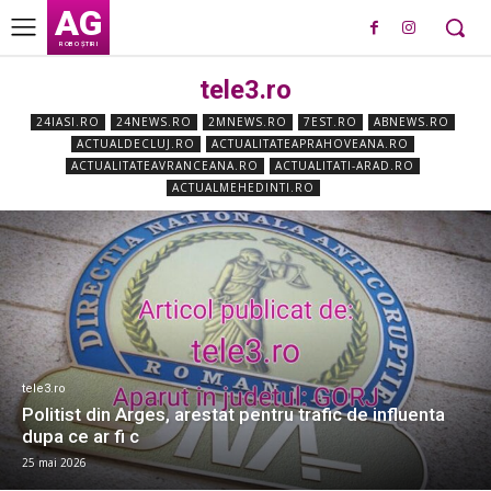
AG
ROBO ȘTIRI
tele3.ro
24IASI.RO
24NEWS.RO
2MNEWS.RO
7EST.RO
ABNEWS.RO
ACTUALDECLUJ.RO
ACTUALITATEAPRAHOVEANA.RO
ACTUALITATEAVRANCEANA.RO
ACTUALITATI-ARAD.RO
ACTUALMEHEDINTI.RO
tele3.ro
Politist din Arges, arestat pentru trafic de influenta
dupa ce ar fi c
25 mai 2026