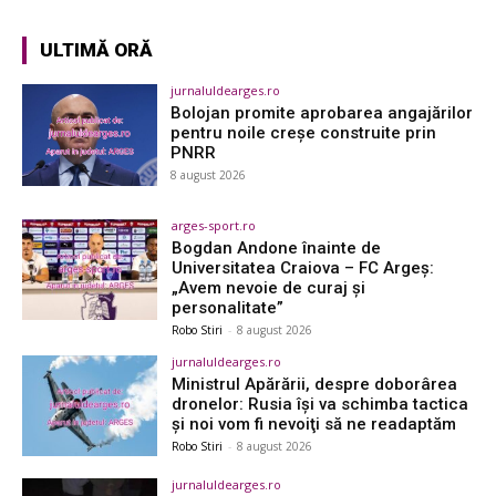
ULTIMĂ ORĂ
jurnaluldearges.ro
Bolojan promite aprobarea angajărilor
pentru noile creșe construite prin
PNRR
8 august 2026
arges-sport.ro
Bogdan Andone înainte de
Universitatea Craiova – FC Argeș:
„Avem nevoie de curaj și
personalitate”
Robo Stiri
-
8 august 2026
jurnaluldearges.ro
Ministrul Apărării, despre doborârea
dronelor: Rusia îşi va schimba tactica
şi noi vom fi nevoiţi să ne readaptăm
Robo Stiri
-
8 august 2026
jurnaluldearges.ro