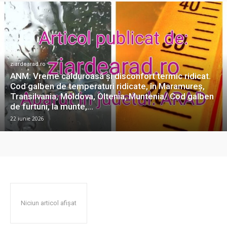
ziardearad.ro
ANM: Vreme călduroasă şi disconfort termic ridicat.
Cod galben de temperaturi ridicate, în Maramureş,
Transilvania, Moldova, Oltenia, Muntenia/ Cod galben
de furtuni, la munte,...
22 iunie 2026
Niciun articol afișat