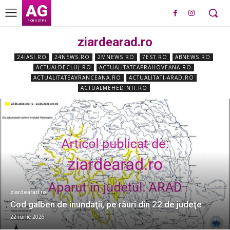
AG
ROBO ȘTIRI
ziardearad.ro
24IASI.RO
24NEWS.RO
2MNEWS.RO
7EST.RO
ABNEWS.RO
ACTUALDECLUJ.RO
ACTUALITATEAPRAHOVEANA.RO
ACTUALITATEAVRANCEANA.RO
ACTUALITATI-ARAD.RO
ACTUALMEHEDINTI.RO
ziardearad.ro
Cod galben de inundaţii, pe râuri din 22 de judeţe
22 iunie 2026