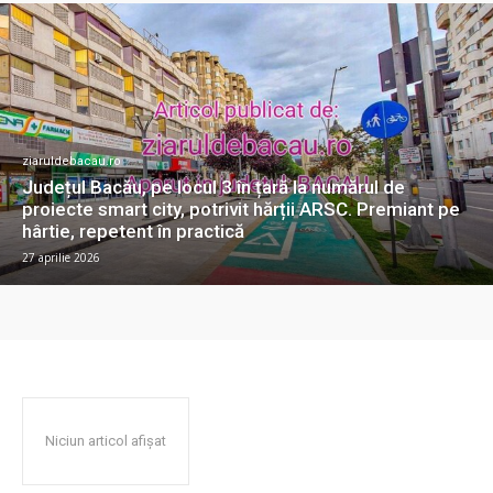
ziaruldebacau.ro
Județul Bacău, pe locul 3 în țară la numărul de
proiecte smart city, potrivit hărții ARSC. Premiant pe
hârtie, repetent în practică
27 aprilie 2026
Niciun articol afișat