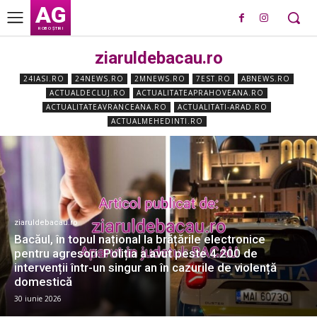
AG
ROBO ȘTIRI
ziaruldebacau.ro
24IASI.RO
24NEWS.RO
2MNEWS.RO
7EST.RO
ABNEWS.RO
ACTUALDECLUJ.RO
ACTUALITATEAPRAHOVEANA.RO
ACTUALITATEAVRANCEANA.RO
ACTUALITATI-ARAD.RO
ACTUALMEHEDINTI.RO
ziaruldebacau.ro
Bacăul, în topul național la brățările electronice
pentru agresori. Poliția a avut peste 4.200 de
intervenții într-un singur an în cazurile de violență
domestică
30 iunie 2026