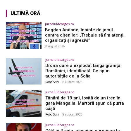
ULTIMĂ ORĂ
jurnaluldearges.ro
Bogdan Andone, înainte de jocul
contra oltenilor: „Trebuie să fim atenți,
organizați și agresivi”
8 august 2026
jurnaluldearges.ro
Drona care a explodat lângă granița
României, identificată. Ce spun
autoritățile de la Sofia
Robo Stiri
-
8 august 2026
jurnaluldearges.ro
Tânără de 19 ani, lovită de un tren în
gara Mangalia. Martorii spun că purta
căști
Robo Stiri
-
8 august 2026
jurnaluldearges.ro
Cătălin Preda, campion european la