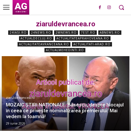
AG
ROBO ȘTIRI
ziaruldevrancea.ro
24IASI.RO
24NEWS.RO
2MNEWS.RO
7EST.RO
ABNEWS.RO
ACTUALDECLUJ.RO
ACTUALITATEAPRAHOVEANA.RO
ACTUALITATEAVRANCEANA.RO
ACTUALITATI-ARAD.RO
ACTUALMEHEDINTI.RO
ziaruldevrancea.ro
MOZAIC ȘTIRI NAȚIONALE: Băsescu, despre blocajul
în ceea ce priveşte nominalizarea premierului: Mai
vedem la toamnă!
29 iunie 2026