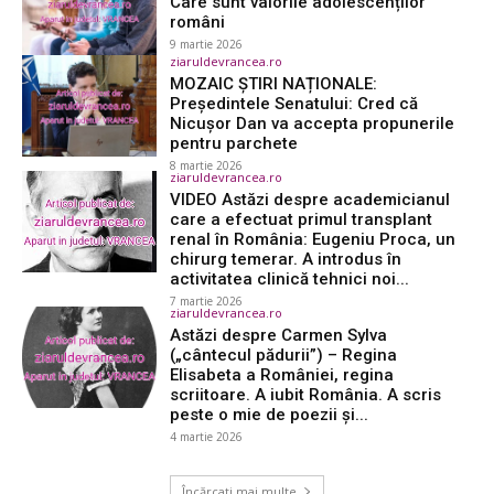
Care sunt valorile adolescenților
români
9 martie 2026
ziaruldevrancea.ro
MOZAIC ȘTIRI NAȚIONALE:
Preşedintele Senatului: Cred că
Nicuşor Dan va accepta propunerile
pentru parchete
8 martie 2026
ziaruldevrancea.ro
VIDEO Astăzi despre academicianul
care a efectuat primul transplant
renal în România: Eugeniu Proca, un
chirurg temerar. A introdus în
activitatea clinică tehnici noi...
7 martie 2026
ziaruldevrancea.ro
Astăzi despre Carmen Sylva
(„cântecul pădurii”) – Regina
Elisabeta a României, regina
scriitoare. A iubit România. A scris
peste o mie de poezii și...
4 martie 2026
Încărcați mai multe