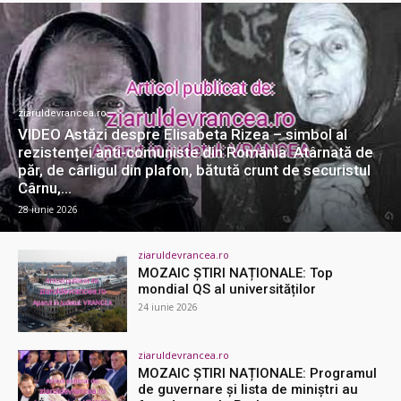
ziaruldevrancea.ro
VIDEO Astăzi despre Elisabeta Rizea – simbol al
rezistenței anti-comuniste din România. Atârnată de
păr, de cârligul din plafon, bătută crunt de securistul
Cârnu,...
28 iunie 2026
ziaruldevrancea.ro
MOZAIC ȘTIRI NAȚIONALE: Top
mondial QS al universităților
24 iunie 2026
ziaruldevrancea.ro
MOZAIC ȘTIRI NAȚIONALE: Programul
de guvernare şi lista de miniştri au