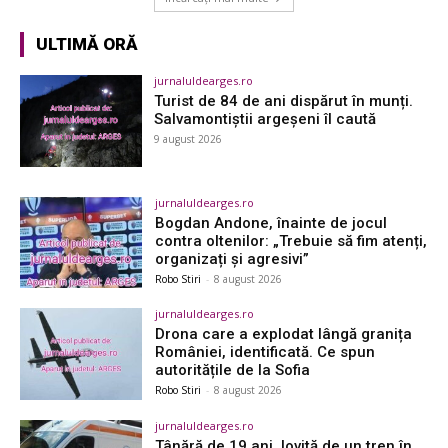
ULTIMĂ ORĂ
jurnaluldearges.ro
Turist de 84 de ani dispărut în munți.
Salvamontiștii argeșeni îl caută
9 august 2026
jurnaluldearges.ro
Bogdan Andone, înainte de jocul
contra oltenilor: „Trebuie să fim atenți,
organizați și agresivi”
Robo Stiri
-
8 august 2026
jurnaluldearges.ro
Drona care a explodat lângă granița
României, identificată. Ce spun
autoritățile de la Sofia
Robo Stiri
-
8 august 2026
jurnaluldearges.ro
Tânără de 19 ani, lovită de un tren în