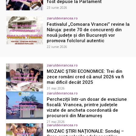
fost depuse la Parlament
23 iunie 2026
ziaruldevrancea.ro
Festivalul „Comoara Vrancei” revine la
Năruja: peste 70 de concurenți din
nouă județe și din București vor
promova folclorul autentic
22 iunie 2026
ziaruldevrancea.ro
MOZAIC ȘTIRI ECONOMICE: Trei din
zece români cred că anul 2026 va fi
mai dificil decât 2025
31 mai 2026
ziaruldevrancea.ro
Percheziții într-un dosar de evaziune
fiscală: Vrancea, printre județele
vizate de ancheta coordonată de
procurorii din Maramureș
21 mai 2026
ziaruldevrancea.ro
MOZAIC ȘTIRI NAȚIONALE: Sondaj –