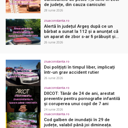
de județe, din cauza caniculei
28 iunie 2026
ziuaconstanta.ro
Alertă în județul Argeș după ce un
bărbat a sunat la 112 și a anunțat că
un aparat de zbor s-ar fi prăbușit și...
26 iunie 2026
ziuaconstanta.ro
Doi polițiști în timpul liber, implicați
într-un grav accident rutier
26 iunie 2026
ziuaconstanta.ro
DIICOT: Tânăr de 24 de ani, arestat
preventiv pentru pornografie infantilă
și coruperea unui copil de 7 ani
24 iunie 2026
ziuaconstanta.ro
Cod galben de inundații în 29 de
județe, valabil până joi dimineața.