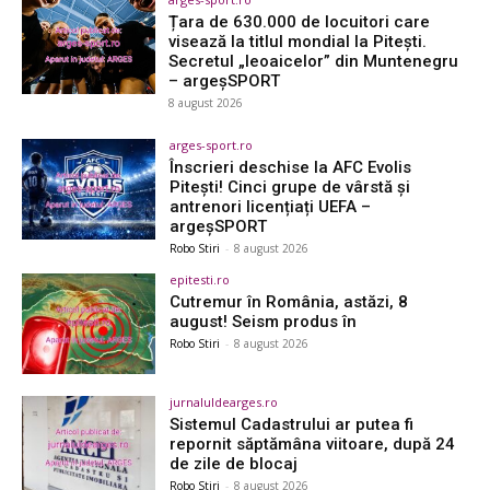
Țara de 630.000 de locuitori care
visează la titlul mondial la Pitești.
Secretul „leoaicelor” din Muntenegru
– argeşSPORT
8 august 2026
arges-sport.ro
Înscrieri deschise la AFC Evolis
Pitești! Cinci grupe de vârstă și
antrenori licențiați UEFA –
argeşSPORT
Robo Stiri
-
8 august 2026
epitesti.ro
Cutremur în România, astăzi, 8
august! Seism produs în
Robo Stiri
-
8 august 2026
jurnaluldearges.ro
Sistemul Cadastrului ar putea fi
repornit săptămâna viitoare, după 24
de zile de blocaj
Robo Stiri
-
8 august 2026