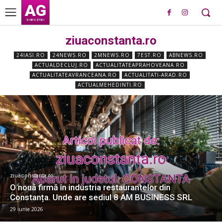
AG
ROBO ȘTIRI
ziuaconstanta.ro
24IASI.RO
24NEWS.RO
2MNEWS.RO
7EST.RO
ABNEWS.RO
ACTUALDECLUJ.RO
ACTUALITATEAPRAHOVEANA.RO
ACTUALITATEAVRANCEANA.RO
ACTUALITATI-ARAD.RO
ACTUALMEHEDINTI.RO
ziuaconstanta.ro
O nouă firmă în industria restaurantelor din
Constanța. Unde are sediul 8 AM BUSINESS SRL
29 iunie 2026