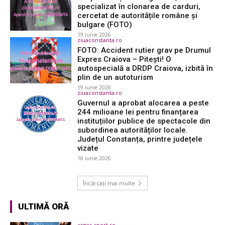
specializat în clonarea de carduri,
cercetat de autoritățile române și
bulgare (FOTO)
19 iunie 2026
ziuaconstanta.ro
FOTO: Accident rutier grav pe Drumul
Expres Craiova – Pitești! O
autospecială a DRDP Craiova, izbită în
plin de un autoturism
19 iunie 2026
ziuaconstanta.ro
Guvernul a aprobat alocarea a peste
244 milioane lei pentru finanțarea
instituțiilor publice de spectacole din
subordinea autorităților locale.
Județul Constanța, printre județele
vizate
18 iunie 2026
Încărcați mai multe
ULTIMĂ ORĂ
arges-sport.ro