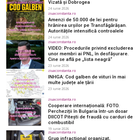
Vizată și Dobrogea
24 iunie 2026
ziuaconstanta.ro
Amenzi de 50.000 de lei pentru
hrănirea urșilor pe Transfăgărășan.
Autoritățile intensifică controalele
24 iunie 2026
ziuaconstanta.ro
VIDEO: Procedurile privind excluderea
unor membri ai PNL, în desfășurare.
Cine se află pe „lista neagră“
23 iunie 2026
ziuaconstanta.ro
INHGA: Cod galben de viituri în mai
multe județe ale țării
23 iunie 2026
ziuaconstanta.ro
Cooperare internațională: FOTO.
Percheziții în Bulgaria într-un dosar
DIICOT Pitești de fraudă cu carduri de
combustibil
19 iunie 2026
ziuaconstanta.ro
Grup infracțional organizat,