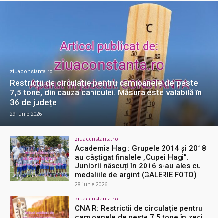
ziuaconstanta.ro
Restricții de circulație pentru camioanele de peste
7,5 tone, din cauza caniculei. Măsura este valabilă în
36 de județe
29 iunie 2026
ziuaconstanta.ro
Academia Hagi: Grupele 2014 și 2018
au câștigat finalele „Cupei Hagi”.
Juniorii născuți în 2016 s-au ales cu
medaliile de argint (GALERIE FOTO)
28 iunie 2026
ziuaconstanta.ro
CNAIR: Restricții de circulație pentru
camioanele de peste 7,5 tone în zeci