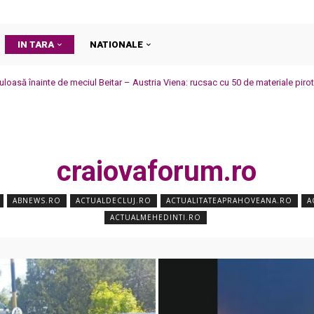
IN TARA
NATIONALE
uloasă înainte de meciul Beitar – Austria Viena: rucsac cu 50 de materiale pirot
craiovaforum.ro
ABNEWS.RO
ACTUALDECLUJ.RO
ACTUALITATEAPRAHOVEANA.RO
A
ACTUALMEHEDINTI.RO