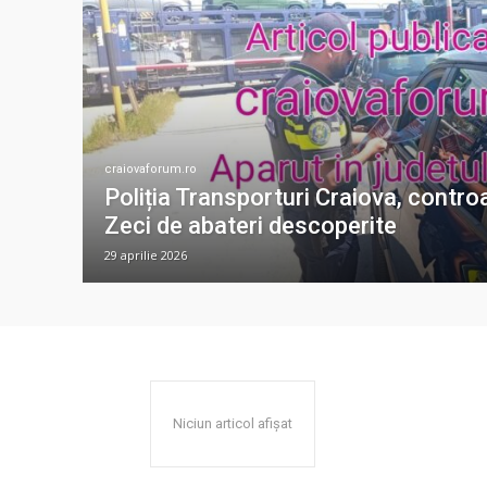
craiovaforum.ro
Poliția Transporturi Craiova, controa
Zeci de abateri descoperite
29 aprilie 2026
Niciun articol afișat