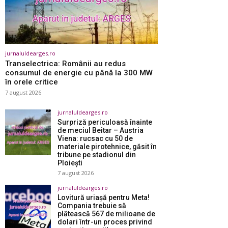
jurnaluldearges.ro
Transelectrica: Românii au redus
consumul de energie cu până la 300 MW
în orele critice
7 august 2026
jurnaluldearges.ro
Surpriză periculoasă înainte
de meciul Beitar – Austria
Viena: rucsac cu 50 de
materiale pirotehnice, găsit în
tribune pe stadionul din
Ploiești
7 august 2026
jurnaluldearges.ro
Lovitură uriașă pentru Meta!
Compania trebuie să
plătească 567 de milioane de
dolari într-un proces privind