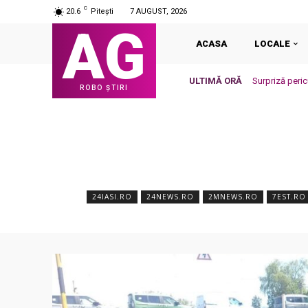
C
20.6
Pitești
7 AUGUST, 2026
AG
ACASA
LOCALE
ULTIMĂ ORĂ
Surpriză peric
ROBO ȘTIRI
Ploiești
24IASI.RO
24NEWS.RO
2MNEWS.RO
7EST.RO