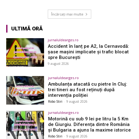
Încărcați mai multe
ULTIMĂ ORĂ
jurnaluldearges.ro
Accident în lanț pe A2, la Cernavodă:
șase mașini implicate și trafic blocat
spre București
9 august 2026
jurnaluldearges.ro
Ambulanța atacată cu pietre în Cluj:
trei tineri au fost reținuți după
intervenția poliției
Robo Stiri
-
9 august 2026
jurnaluldearges.ro
Motorină cu sub 9 lei pe litru la 5 Km
de Giurgiu. Diferența dintre România
și Bulgaria a ajuns la maxime istorice
Robo Stiri
-
9 august 2026