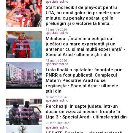
specialarad.ro
Start incredibil de play-out pentru
UTA, cu două goluri în primele șase
minute, cu penalty apărat, gol în
prelungiri și o victorie la limită...
13 martie 2026
specialarad.ro
Mihalcea: „Întâlnim o echipă cu
jucători cu mare experiență și un
antrenor cu și mai multă experiență” •
Special Arad · ultimele știri din
13 martie 2026
specialarad.ro
Lista finală a spitalelor finanțate prin
PNRR a fost publicată. Complexul
Matern‑Pediatrie Arad nu se
regăsește • Special Arad · ultimele
știri din
10 martie 2026
specialarad.ro
Percheziții în șapte județe, într-un
dosar ce vizează meciuri trucate în
Liga 3 • Special Arad · ultimele știri din
25 februarie 2026
specialarad.ro