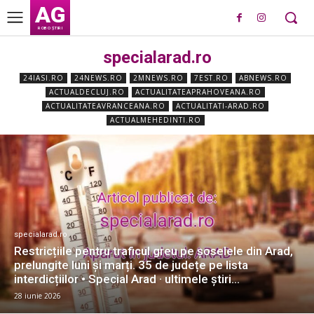
AG
ROBO ȘTIRI
specialarad.ro
24IASI.RO
24NEWS.RO
2MNEWS.RO
7EST.RO
ABNEWS.RO
ACTUALDECLUJ.RO
ACTUALITATEAPRAHOVEANA.RO
ACTUALITATEAVRANCEANA.RO
ACTUALITATI-ARAD.RO
ACTUALMEHEDINTI.RO
specialarad.ro
Restricțiile pentru traficul greu pe șoselele din Arad,
prelungite luni și marți. 35 de județe pe lista
interdicțiilor • Special Arad · ultimele știri...
28 iunie 2026