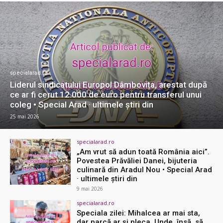
specialarad.ro
Liderul sindicatului Europol Dâmbovița, arestat după
ce ar fi cerut 12.000 de euro pentru transferul unui
coleg • Special Arad · ultimele știri din
25 mai 2026
specialarad.ro
„Am vrut să adun toată România aici”.
Povestea Prăvăliei Danei, bijuteria
culinară din Aradul Nou • Special Arad
· ultimele știri din
9 mai 2026
specialarad.ro
Speciala zilei: Mihalcea ar mai sta,
dar parcă ar și pleca. Unde, însă, să