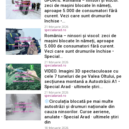
UPDATE. România – ninsori și viscol:
zeci de mașini blocate în nămeți,
aproape 5.000 de consumatori fără
curent. Vezi care sunt drumurile
închise •...
21 februarie 2026
specialarad.ro
România – ninsori și viscol: zeci de
mașini blocate în nămeți, aproape
5.000 de consumatori fără curent.
Vezi care sunt drumurile închise •
Special...
21 februarie 2026
specialarad.ro
VIDEO. Imagini 3D spectaculoase cu
cele 7 tuneluri de pe Valea Oltului, pe
secțiunea montană a Autostrăzii A1 •
Special Arad · ultimele știri...
21 februarie 2026
specialarad.ro
Circulația blocată pe mai multe
autostrăzi și drumuri naționale din
cauza ninsorilor. Curse aeriene,
anulate • Special Arad · ultimele știri
din
18 februarie 2026