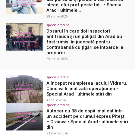
plece, că-i praf peste tot… • Special
Arad · ultimele...
29 aprilie 2026
specialarad.ro
Dosarul în care doi inspectori
antifraudă și un polițist din Arad au
fost trimiși în judecată pentru
contrabandă cu țigări se întoarce la
procurori....
25 aprilie 2026
specialarad.ro
A început reumplerea lacului Vidraru.
Când va fi finalizată operațiunea •
Special Arad · ultimele știri din
4 aprilie 2026
specialarad.ro
Autocar cu 38 de copii implicat într-
un accident pe drumul expres Pitești
– Craiova • Special Arad · ultimele știri
din
23 martie 2026