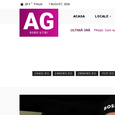
C
28.9
Pitești
7 AUGUST, 2026
AG
ACASA
LOCALE
ULTIMĂ ORĂ
Pitești. Cum s
ROBO ȘTIRI
24IASI.RO
24NEWS.RO
2MNEWS.RO
7EST.RO