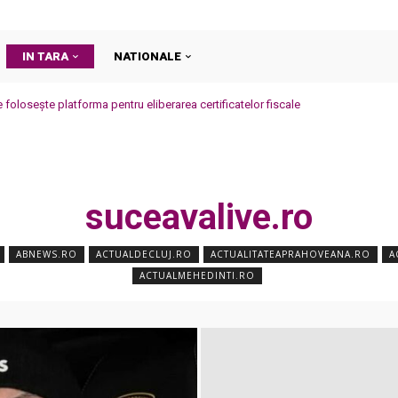
IN TARA
NATIONALE
e folosește platforma pentru eliberarea certificatelor fiscale
suceavalive.ro
ABNEWS.RO
ACTUALDECLUJ.RO
ACTUALITATEAPRAHOVEANA.RO
A
ACTUALMEHEDINTI.RO