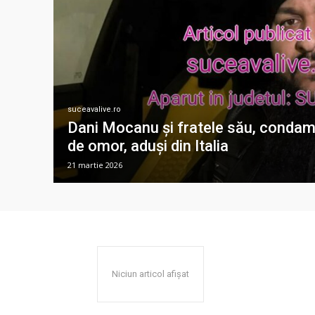
suceavalive.ro
Dani Mocanu și fratele său, condamn
de omor, aduși din Italia
21 martie 2026
Niciun articol afișat