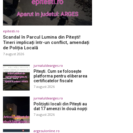
epitesti.ro
Scandal în Parcul Lumina din Pitești!
Tineri implicați într-un conflict, amendați
de Poliția Locală
7 august 2026
jurnaluldearges.ro
Pitești. Cum se folosește
platforma pentru eliberarea
certificatelor fiscale
7 august 2026
jurnaluldearges.ro
Polițiștii locali din Pitești au
dat 17 amenzi în două nopți
7 august 2026
argesulonline.ro